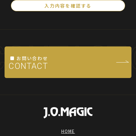
入力内容を確認する
す。）にいう「個人情報」を指し、生存する個人に関す
る情報であって、当該情報に含まれる氏名、生年月日そ
の他の記述等により特定の個人を識別できるもの又は個
人識別符号が含まれるものを指します。
CONTACT
第2条（個人情報の取得と利用）
当社は、以下の目的に必要な範囲で、ご本人の個⼈情報
お問い合わせ
を取得し、取得した情報を利用させていただきます。 以
CONTACT
下の⽬的の範囲を超えて個⼈情報を利⽤する場合には、
事前に適切な⽅法でご本人からの同意を得るものとしま
す。
お問い合わせへの対応。
求人採用における面接の日時および、選考結果の連
絡。
HOME
取得した閲覧・購買履歴等の情報を分析し、ユーザ